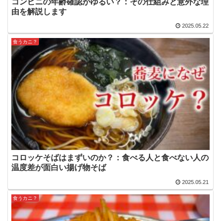
コンビニの年齢確認がゆるい？：その仕組みと意外な理
由を解説します
2025.05.22
食うカニ？
コロッケそばはまずいのか？：食べる人と食べない人の
温度差が面白い揚げ物そば
2025.05.21
食うカニ？