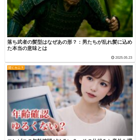
落ち武者の髪型はなぜあの形？：男たちが乱れ髪に込め
た本当の意味とは
2025.05.23
聞くカニ？