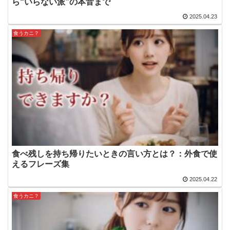
ら“いらない派”の本音まで
2025.04.23
食うカニ？
食べ残しを持ち帰りたいときの言い方とは？：外食で使
えるフレーズ集
2025.04.22
食うカニ？