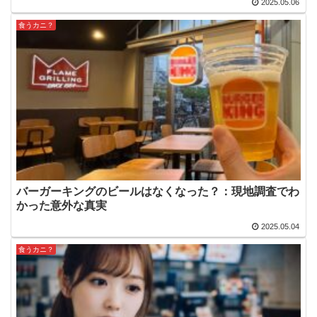
2025.05.06
食うカニ？
バーガーキングのビールはなくなった？：現地調査でわ
かった意外な真実
2025.05.04
食うカニ？