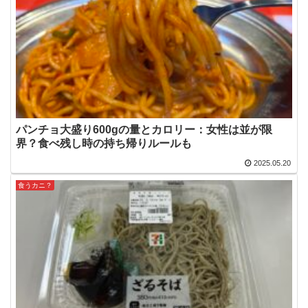
パンチョ大盛り600gの量とカロリー：女性は並が限
界？食べ残し時の持ち帰りルールも
2025.05.20
食うカニ？