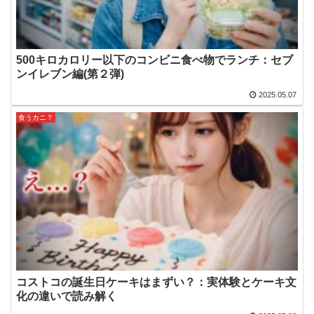
500キロカロリー以下のコンビニ食べ物でランチ：セブ
ンイレブン編(第２弾)
2025.05.07
食うカニ？
コストコの誕生日ケーキはまずい？：実体験とケーキ文
化の違いで読み解く