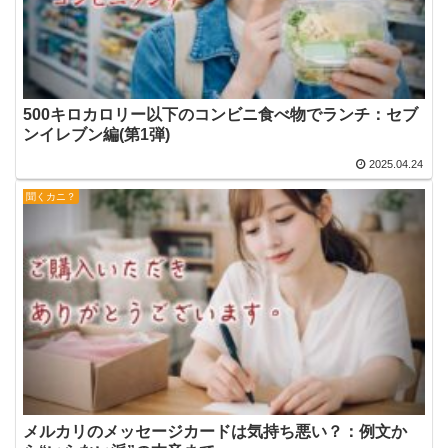
500キロカロリー以下のコンビニ食べ物でランチ：セブ
ンイレブン編(第1弾)
2025.04.24
聞くカニ？
メルカリのメッセージカードは気持ち悪い？：例文か