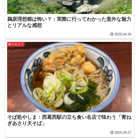
鵜原理想郷は怖い？：実際に行ってわかった意外な魅力
とリアルな感想
2025.04.28
食うカニ？
そば処やしま：西葛西駅の立ち食い名店で味わう「青ね
ぎあさり天そば」
2025.04.27