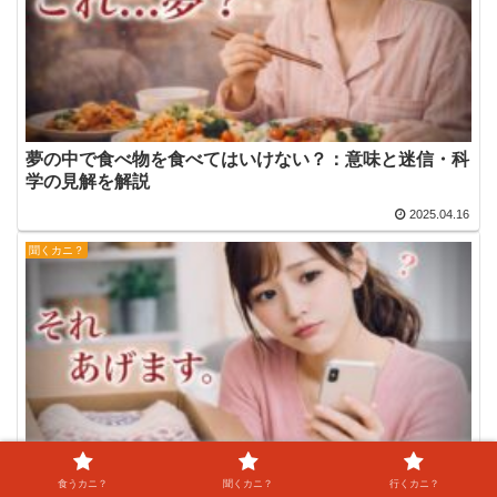
夢の中で食べ物を食べてはいけない？：意味と迷信・科
学の見解を解説
2025.04.16
聞くカニ？
食うカニ？
聞くカニ？
行くカニ？