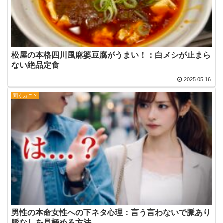
松屋の本格四川風麻婆豆腐がうまい！：白メシが止まら
ない絶品定食
2025.05.16
聞くカニ？
男性の本命女性への下ネタ心理：言う言わないで脈あり
脈なしを見極める方法