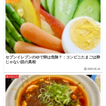
聞くカニ？
セブンイレブンのゆで卵は危険？：コンビニたまごは卵
じゃない説の真相
2025.05.16
食うカニ？