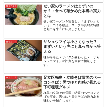
せい家のラーメンはまずいの
食うカニ？
か？：食べて確かめた本当の実力
とは
せい家ラーメンを実食し、「まずい」と
いう口コミを検証。スープや具材の特徴
と魅力を率直に紹介しました。
ザシュウマイは小さくなった？：
食うカニ？
まずいという声にも真っ向から答
える
味が落ちた？サイズが変わった？「ザ★
シュウマイ」の評判を実食で検証しま
す。
足立区梅島・立喰そば雪国のベー
食うカニ？
コンそば：黒つゆと肉感が暴れる
下町秘境グルメ
梅島の立喰そば雪国で話題のベーコンそ
ばを実食。黒つゆと田舎そばの迫力ある
味わいを紹介します。