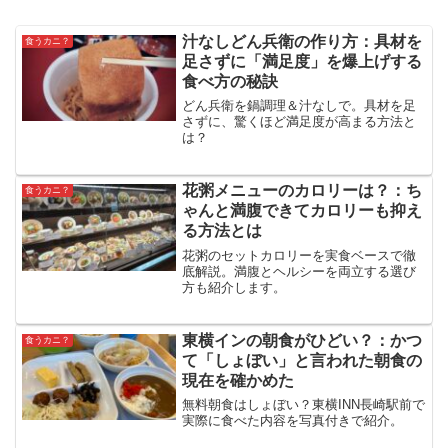
汁なしどん兵衛の作り方：具材を
食うカニ？
足さずに「満足度」を爆上げする
食べ方の秘訣
どん兵衛を鍋調理＆汁なしで。具材を足
さずに、驚くほど満足度が高まる方法と
は？
花粥メニューのカロリーは？：ち
食うカニ？
ゃんと満腹できてカロリーも抑え
る方法とは
花粥のセットカロリーを実食ベースで徹
底解説。満腹とヘルシーを両立する選び
方も紹介します。
東横インの朝食がひどい？：かつ
食うカニ？
て「しょぼい」と言われた朝食の
現在を確かめた
無料朝食はしょぼい？東横INN長崎駅前で
実際に食べた内容を写真付きで紹介。