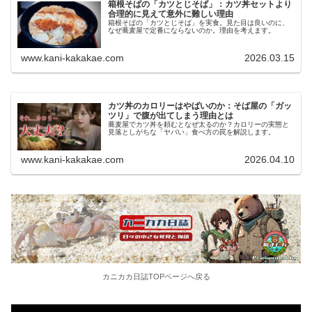
箱根そばの「カツとじそば」：カツ丼セットより
合理的に見えて意外に難しい理由
箱根そばの「カツとじそば」を実食。見た目は良いのに、
なぜ蕎麦屋で定番にならないのか。理由を考えます。
www.kani-kakakae.com
2026.03.15
カツ丼のカロリーはやばいのか：そば屋の「ガッ
ツリ」で腹が出てしまう理由とは
蕎麦屋でカツ丼を頼むとなぜ太るのか？カロリーの実態と
見落としがちな「ヤバい」食べ方の罠を解説します。
www.kani-kakakae.com
2026.04.10
カニカカ日誌TOPページへ戻る