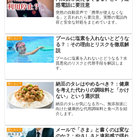
惑電話に要注意
突然の自動音声で「携帯が使えなくな
る」と言われたら要注意。実際の電話内
容と安全な対処をまとめています。
プールに塩素を入れないとどうな
聞くカニ？
る？：その理由とリスクを徹底解
説
プールに塩素を入れないとどうなる？水
質悪化のリスクと代替手段を解説しま
す。
納豆のタレはやめるべき？：健康
聞くカニ？
を考えた代わりの調味料と「かけ
ない」という選択肢
納豆のタレが気になる方へ。無添加派に
向けた健康的な代用調味料と食べ方を紹
介します。
メールで「さま」と書くのは変な
聞くカニ？
のか？：やさしさと違和感で揺れ