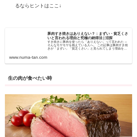
るならヒントはここ↓
豚肉すき焼きはありえない？：まずい・貧乏くさ
いと言われる理由と究極の納得法 | 沼探
すき焼きに豚肉を使ったら「ありえない」って言われた ─
そんなモヤモヤを抱えている人へ。 この記事は豚肉すき焼
きが「まずい」「貧乏くさい」と見られてしまう理由を、
味覚ではなく文化の文法から解き明かします。 そもそもす
き焼きは料理ではなく、明
www.numa-tan.com
生の肉が食べたい時