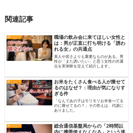
関連記事
職場の飲み会に来てほしい女性と
聞くカニ？
は：男が正直に打ち明ける「誘わ
れる女」の共通点
美人や若さよりも重要なものがある。男
性が「また誘いたい」と思う女性の共通
点を実体験を交えて紹介します。
お米をたくさん食べる人が痩せて
聞くカニ？
るのはなぜ？：理由が気になりす
ぎる件
「なんであの子はモリモリお米食べてる
のに痩せてるの？」その答えは、代謝に
ありました。
総合通信基盤局からの「2時間以
聞くカニ？
内に携帯使えなくなる」という迷